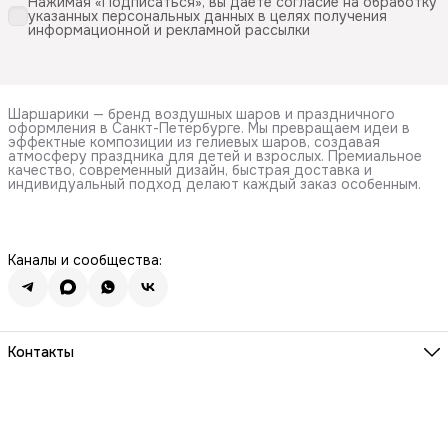
Нажимая «Подписаться», вы даете согласие на обработку
указанных персональных данных в целях получения
информационной и рекламной рассылки
Шаршарики — бренд воздушных шаров и праздничного
оформления в Санкт-Петербурге. Мы превращаем идеи в
эффектные композиции из гелиевых шаров, создавая
атмосферу праздника для детей и взрослых. Премиальное
качество, современный дизайн, быстрая доставка и
индивидуальный подход делают каждый заказ особенным.
Каналы и сообщества:
Контакты
Адрес
Санкт-Петербург, ул. Ушинского д35к1
Телефон
8 (911) 724-95-20
Режим работы
ПН-Сб. 9:00-19:30 ВСК-выходной день